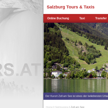
Salzburg Tours & Taxis
Online Buchung
Taxi
Transfer
Der Kurort Zell am See ist eines der beliebtesten Url
Home
|
Sightseeing
| Zell am See