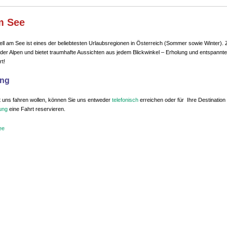
m See
ell am See ist eines der beliebtesten Urlaubsregionen in Österreich (Sommer sowie Winter). 
en der Alpen und bietet traumhafte Aussichten aus jedem Blickwinkel – Erholung und entspann
rt!
ng
 uns fahren wollen, können Sie uns entweder
telefonisch
erreichen oder für Ihre Destination
ung
eine Fahrt reservieren.
ee