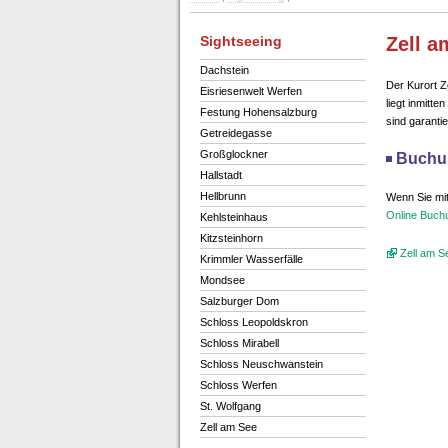
Sightseeing
Zell a
Dachstein
Der Kurort Z
Eisriesenwelt Werfen
liegt inmitt
Festung Hohensalzburg
sind garantie
Getreidegasse
Großglockner
Buchu
Hallstadt
Hellbrunn
Wenn Sie mit
Online Buch
Kehlsteinhaus
Kitzsteinhorn
Zell am S
Krimmler Wasserfälle
Mondsee
Salzburger Dom
Schloss Leopoldskron
Schloss Mirabell
Schloss Neuschwanstein
Schloss Werfen
St. Wolfgang
Zell am See