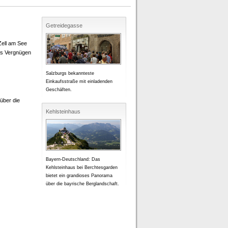
Getreidegasse
Zell am See
tes Vergnügen
Salzburgs bekannteste
Einkaufsstraße mit einladenden
Geschäften.
 über die
Kehlsteinhaus
Bayern-Deutschland: Das
Kehlsteinhaus bei Berchtesgarden
bietet ein grandioses Panorama
über die bayrische Berglandschaft.