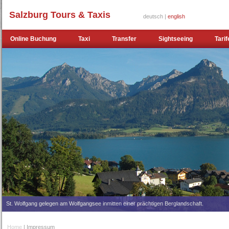
Salzburg Tours & Taxis
deutsch |
english
Online Buchung
Taxi
Transfer
Sightseeing
Tarif
St. Wolfgang gelegen am Wolfgangsee inmitten einer prächtigen Berglandschaft.
Home
| Impressum